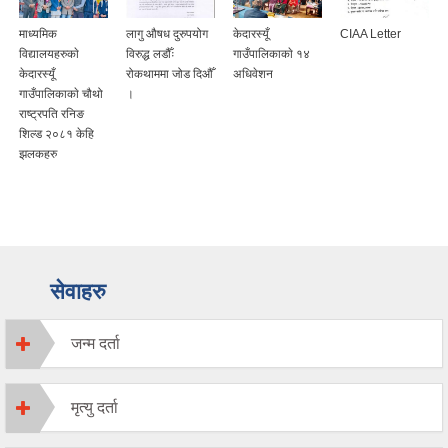
माध्यमिक
लागु औषध दुरुपयोग
केदारस्यूँ
CIAA Letter
विद्यालयहरुकाे
विरुद्ध लडौँः
गाउँपालिकाकाे १४
केदारस्यूँ
रोकथाममा जोड दिऔँ
अधिवेशन
गाउँपालिकाकाे चौथो
।
राष्ट्रपति रनिङ
शिल्ड २०८१ केहि
झलकहरु
सेवाहरु
जन्म दर्ता
मृत्यु दर्ता