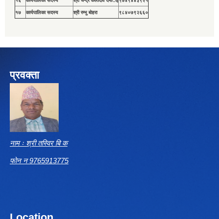
१६
कार्यपालिका सदस्य
श्री चन्द्र कलादेवि दमार्इ
९७४९४४३९२१
१७
कार्यपालिका सदस्य
श्री रम्भु बाेहरा
९८४०७९२६६०
प्रवक्ता
नाम ः श्री तस्विर बि क
फोन न 9765913775
Location