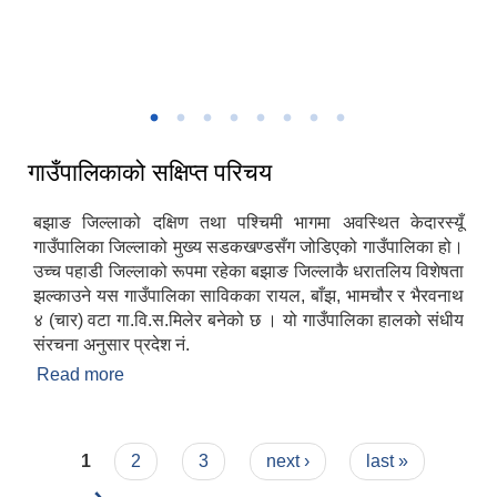
जनप्रतिनिधि र कर्मचारी लाइ व्यक्ति गत घटना दर्ता सम्बन्धी दुई दिने अभिमुखीकरण
कार्यक्रम
व्यक्तिगत धटना दर्ता कार्यक्रम मा सहभागिता बनौ
गाउँपालिकाको सक्षिप्त परिचय
बझाङ जिल्लाको दक्षिण तथा पश्चिमी भागमा अवस्थित केदारस्यूँ
गाउँपालिका जिल्लाको मुख्य सडकखण्डसँग जोडिएको गाउँपालिका हो।
उच्च पहाडी जिल्लाको रूपमा रहेका बझाङ जिल्लाकै धरातलिय विशेषता
झल्काउने यस गाउँपालिका साविकका रायल, बाँझ, भामचौर र भैरवनाथ
४ (चार) वटा गा.वि.स.मिलेर बनेको छ । यो गाउँपालिका हालको संधीय
संरचना अनुसार प्रदेश नं.
Read more
about गाउँपालिकाको सक्षिप्त परिचय
Pages
1
2
3
next ›
last »