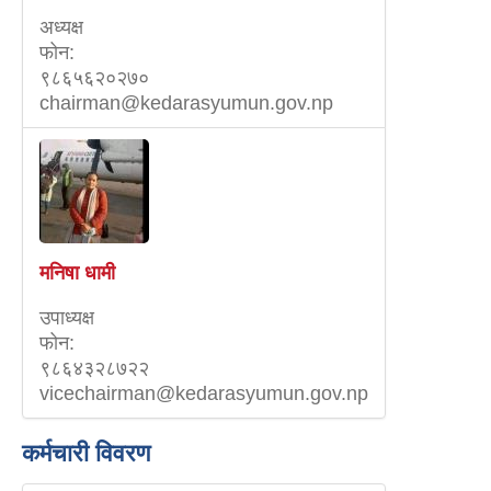
अध्यक्ष
फोन:
९८६५६२०२७०
chairman@kedarasyumun.gov.np
मनिषा धामी
उपाध्यक्ष
फोन:
९८६४३२८७२२
vicechairman@kedarasyumun.gov.np
कर्मचारी विवरण