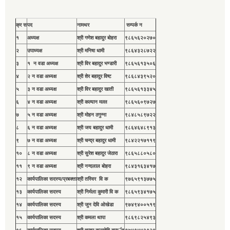
क्र स
पद
नामथर
सम्पर्क न
१
अध्यक्ष
श्री गणेश बहादुर बाेहरा
९८६५६२०२७०
२
उपाध्यक्ष
श्री मनिषा धामी
९८६४३२८७२२
३
१ न वडा अध्यक्ष
श्री विर बहादुर भण्डारी
९८६५६१३५०६
४
२ न वडा अध्यक्ष
श्री शेर बहादुर विष्ट
९८६८४३९५२०
५
३ न वडा अध्यक्ष
श्री विर बहादुर खाती
९८६५६१३३४५
६
४ न वडा अध्यक्ष
श्री कल्यान मल्ल
९८६५६०९७२७
७
५ न वडा अध्यक्ष
श्री मोहन ठगुन्ना
९८४८५८९७२२
८
६ न वडा अध्यक्ष
श्री जय बहादुर धामी
९८६४६४८९१३
९
७ न वडा अध्यक्ष
श्री चन्द्र बहादुर धामी
९८४२२१७११९
१०
८ न वडा अध्यक्ष
श्री सुरेश बहादुर जेठारा
९८६५८८०५८०
११
९ न वडा अध्यक्ष
श्री नन्दलाल बाेहरा
९८४३१६३४१७
१२
कार्यपालिका सदस्य/प्रबक्ता
श्री तस्विर वि क
९७६५९१३७७५
१३
कार्यपालिका सदस्य
श्री निर्मला कुमारी वि क
९८६५९३४१७५
१४
कार्यपालिका सदस्य
श्री जुन देवि ओखेडा
९७४९४००५१९
१५
कार्यपालिका सदस्य
श्री कमला थापा
९८६९८२५४९३