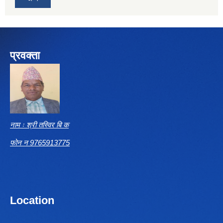
प्रवक्ता
नाम ः श्री तस्विर बि क
फोन न 9765913775
Location