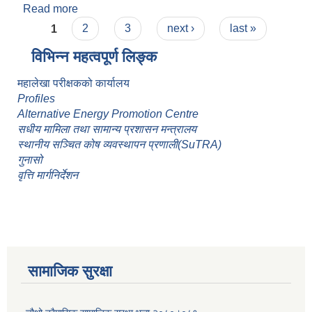
Read more
about केदारस्यूँ गाउँपालिकाको स्थानीय अनुकूलन
Pages
कार्ययोजना (Local Adaptation Plan for Action
1
2
3
next ›
last »
(LAPA))
विभिन्न महत्वपूर्ण लिङ्क
महालेखा परीक्षकको कार्यालय
Profiles
Alternative Energy Promotion Centre
सधीय मामिला तथा सामान्य प्रशासन मन्त्रालय
स्थानीय सञ्चित कोष व्यवस्थापन प्रणाली(SuTRA)
गुनासो
वृत्ति मार्गनिर्देशन
सामाजिक सुरक्षा