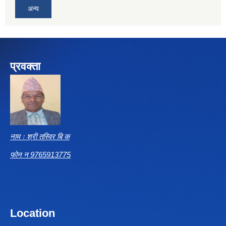
अन्य
प्रवक्ता
नाम ः श्री तस्विर बि क
फोन न 9765913775
Location