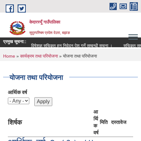
Skip to main content
केदारस्यूँ गाउँपालिका
सुदुरपश्चिम प्रदेश देउरा, बझाङ
प्रमुख सूचना::
विषेशज्ञ सूचिकृत हुन निवेदन पेश गर्ने सम्बन्धी सूचना ।
सूचिकृत सम्बन्धी 
You are here
Home
»
कार्यक्रम तथा परियोजना
» योजना तथा परियोजना
योजना तथा परियोजना
आर्थिक वर्ष
आ
र्थि
शिर्षक
मिति
दस्तावेज
क
वर्ष