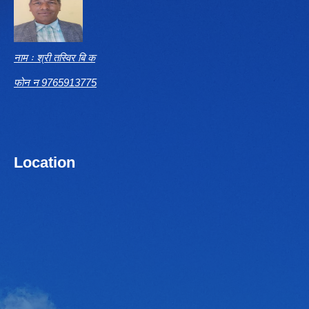
नाम ः श्री तस्विर बि क
फोन न 9765913775
Location