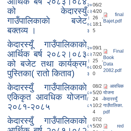
आर्थिक बर्ष २०८३।०८४
२०
06/2
को केदारस्युँ
८२
4/20
final
।
26 -
गाउँपालिकाकाे बजेट
Bajet.pdf
०८
18:1
बक्तव्य ।
३
5
केदारस्यूँ गाउँपालिकाकाे
२०
09/1
Final
आर्थिक बर्ष २०८२।०८३
८२
7/20
Book
।
25 -
को बजेट तथा कार्यक्रम
Data
०८
00:0
2082.pdf
पुस्तिका( रातो किताव)
३
0
केदारस्युँ गाउँपालिकाकाे
08/2
आवधिक
८०
5/20
योजना
एकिकृत आवधिक योजना
/
24 -
केदारस्युँ
२०८१-२०८५
८१
10:2
गाउँपालिका.
4
pdf
केदारस्युँ गाउँपालिकाको
07/2
८१
5/20
red
आर्थिक बर्ष २०८१।०८२