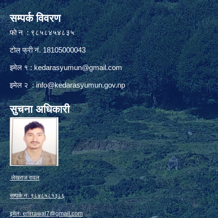
सम्पर्क विवरण
फाे न : ९८५८४५४८३५
टोल फ्री नं. 18105000043
इमेल १ :
kedarasyumun@gmail.com
इमेल २ :
info@kedarasyumun.gov.np
सुचना अधिकारी
लेखराज रावल
सम्पर्क नः ९८४८५८१३८६
इमेलः
erlrrawal7@gmail.com