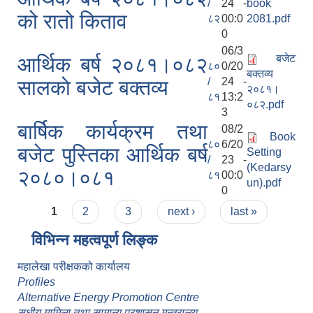
/
24 -
book
को रातो किताव
८२
00:0
2081.pdf
0
06/3
बजेट
आर्थिक बर्ष २०८१।०८२
८०
0/20
बक्तव्य
/
24 -
सालकाे बजेट बक्तव्य
२०८१।
८१
13:2
०८२.pdf
3
बार्षिक कार्यक्रम तथा
08/2
Book
८०
6/20
बजेट पुस्तिका आर्थिक बर्ष
Setting
/
23 -
(Kedarsy
२०८०।०८१
८१
00:0
un).pdf
0
Pages
1
2
3
next ›
last »
विभिन्न महत्वपूर्ण लिङ्क
महालेखा परीक्षकको कार्यालय
Profiles
Alternative Energy Promotion Centre
सधीय मामिला तथा सामान्य प्रशासन मन्त्रालय