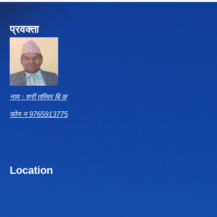
प्रवक्ता
नाम ः श्री तस्विर बि क
फोन न 9765913775
Location