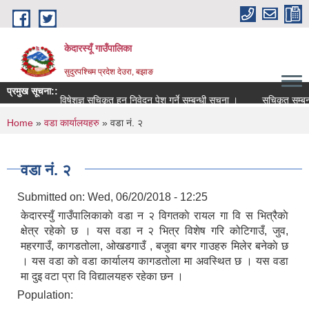
Skip to main content
केदारस्यूँ गाउँपालिका
सुदुरपश्चिम प्रदेश देउरा, बझाङ
प्रमुख सूचना::
विषेशज्ञ सूचिकृत हुन निवेदन पेश गर्ने सम्बन्धी सूचना ।
सूचिकृत सम्बन्धी सू
You are here
Home
»
वडा कार्यालयहरु
» वडा नं. २
वडा नं. २
Submitted on:
Wed, 06/20/2018 - 12:25
केदारस्युँ गाउँपालिकाकाे वडा न २ विगतकाे रायल गा वि स भित्रैकाे
क्षेत्र रहेकाे छ । यस वडा न २ भित्र विशेष गरि कोटिगाउँ, जुव,
महरगाउँ, कागडतोला, ओखडगाउँ , बजुवा बगर गाउहरु मिलेर बनेकाे छ
। यस वडा काे वडा कार्यालय कागडतोला मा अवस्थित छ । यस वडा
मा दुइ वटा प्रा वि विद्यालयहरु रहेका छन ।
Population: