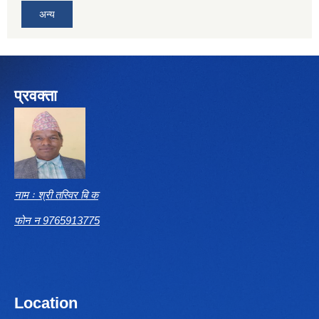
अन्य
प्रवक्ता
नाम ः श्री तस्विर बि क
फोन न 9765913775
Location