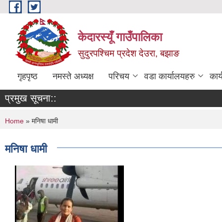
Skip to main content
केदारस्यूँ गाउँपालिका
सुदुरपश्चिम प्रदेश देउरा, बझाङ
गृहपृष्ठ
नमस्ते अध्यक्ष
परिचय
वडा कार्यालयहरु
कार
प्रमुख सूचना::
You are here
Home
» मनिषा धामी
मनिषा धामी