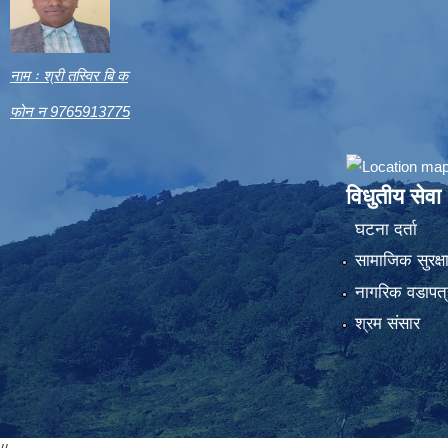
नाम ः श्री तस्विर बि क
फोन न 9765913775
विधुतीय सेवा
घटना दर्ता
सामाजिक सुरक्ष
नागरिक वडापत्
श्रम संसार