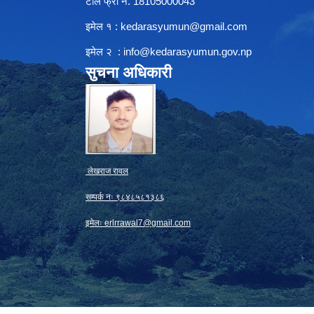
टोल फ्री नं. 18105000043
इमेल १ :
kedarasyumun@gmail.com
इमेल २ :
info@kedarasyumun.gov.np
सुचना अधिकारी
लेखराज रावल
सम्पर्क नः ९८४८५८१३८६
इमेलः
erlrrawal7@gmail.com