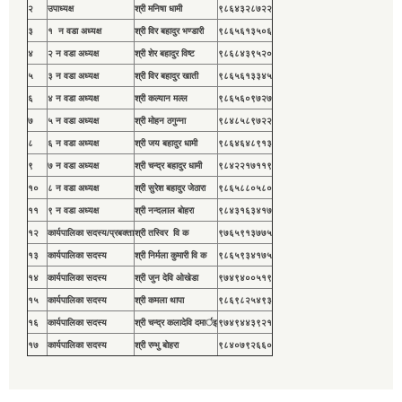
२
उपाध्यक्ष
श्री मनिषा धामी
९८६४३२८७२२
३
१ न वडा अध्यक्ष
श्री विर बहादुर भण्डारी
९८६५६१३५०६
४
२ न वडा अध्यक्ष
श्री शेर बहादुर विष्ट
९८६८४३९५२०
५
३ न वडा अध्यक्ष
श्री विर बहादुर खाती
९८६५६१३३४५
६
४ न वडा अध्यक्ष
श्री कल्यान मल्ल
९८६५६०९७२७
७
५ न वडा अध्यक्ष
श्री मोहन ठगुन्ना
९८४८५८९७२२
८
६ न वडा अध्यक्ष
श्री जय बहादुर धामी
९८६४६४८९१३
९
७ न वडा अध्यक्ष
श्री चन्द्र बहादुर धामी
९८४२२१७११९
१०
८ न वडा अध्यक्ष
श्री सुरेश बहादुर जेठारा
९८६५८८०५८०
११
९ न वडा अध्यक्ष
श्री नन्दलाल बाेहरा
९८४३१६३४१७
१२
कार्यपालिका सदस्य/प्रबक्ता
श्री तस्विर वि क
९७६५९१३७७५
१३
कार्यपालिका सदस्य
श्री निर्मला कुमारी वि क
९८६५९३४१७५
१४
कार्यपालिका सदस्य
श्री जुन देवि ओखेडा
९७४९४००५१९
१५
कार्यपालिका सदस्य
श्री कमला थापा
९८६९८२५४९३
१६
कार्यपालिका सदस्य
श्री चन्द्र कलादेवि दमार्इ
९७४९४४३९२१
१७
कार्यपालिका सदस्य
श्री रम्भु बाेहरा
९८४०७९२६६०