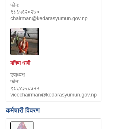
फोन:
९८६५६२०२७०
chairman@kedarasyumun.gov.np
मनिषा धामी
उपाध्यक्ष
फोन:
९८६४३२८७२२
vicechairman@kedarasyumun.gov.np
कर्मचारी विवरण