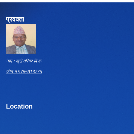
प्रवक्ता
नाम ः श्री तस्विर बि क
फोन न 9765913775
Location