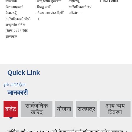
माध्यमिक
लागु औषध दुरुपयोग
केदारस्यूँ
CIAA Letter
विद्यालयहरुकाे
विरुद्ध लडौँः
गाउँपालिकाकाे १४
केदारस्यूँ
रोकथाममा जोड दिऔँ
अधिवेशन
गाउँपालिकाकाे चौथो
।
राष्ट्रपति रनिङ
शिल्ड २०८१ केहि
झलकहरु
Quick Link
वृत्ति मार्गनिर्देशन
जानकारी
सार्वजनिक
आय व्यय
बजेट
योजना
राजपत्र
(active
खरिद
विवरण
tab)