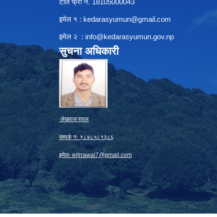
टोल फ्री नं. 18105000043
इमेल १ :
kedarasyumun@gmail.com
इमेल २ :
info@kedarasyumun.gov.np
सुचना अधिकारी
लेखराज रावल
सम्पर्क नः ९८४८५८१३८६
इमेलः
erlrrawal7@gmail.com