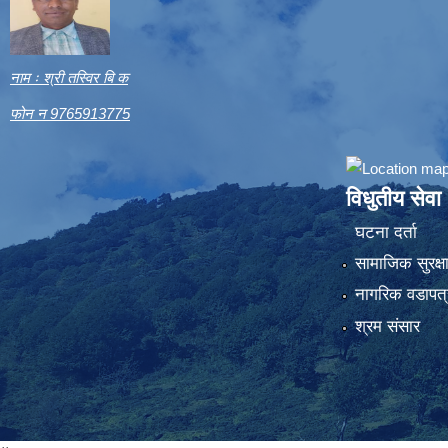
नाम ः श्री तस्विर बि क
फोन न 9765913775
विधुतीय सेवा
घटना दर्ता
सामाजिक सुरक्ष
नागरिक वडापत्
श्रम संसार