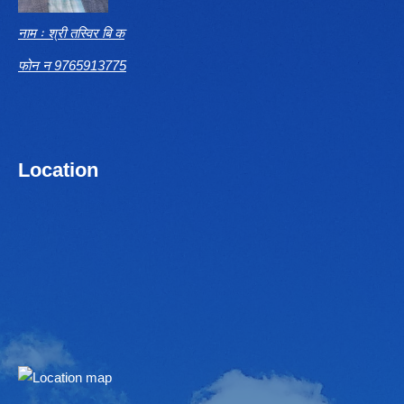
नाम ः श्री तस्विर बि क
फोन न 9765913775
Location
Embed Google Map