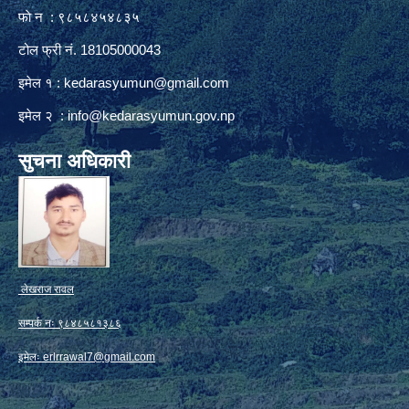
फाे न : ९८५८४५४८३५
टोल फ्री नं. 18105000043
इमेल १ :
kedarasyumun@gmail.com
इमेल २ :
info@kedarasyumun.gov.np
सुचना अधिकारी
लेखराज रावल
सम्पर्क नः ९८४८५८१३८६
इमेलः
erlrrawal7@gmail.com