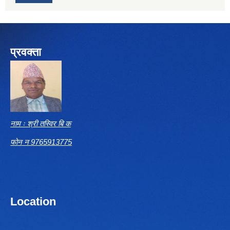
प्रवक्ता
नाम ः श्री तस्विर बि क
फोन न 9765913775
Location