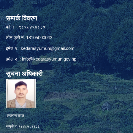
सम्पर्क विवरण
फाे न : ९८५८४५४८३५
टोल फ्री नं. 18105000043
इमेल १ :
kedarasyumun@gmail.com
इमेल २ :
info@kedarasyumun.gov.np
सुचना अधिकारी
लेखराज रावल
सम्पर्क नः ९८४८५८१३८६