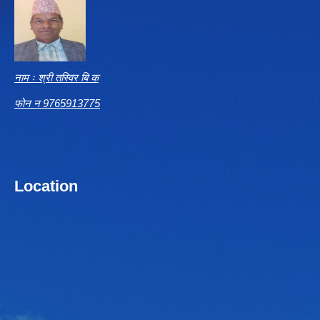
नाम ः श्री तस्विर बि क
फोन न 9765913775
Location