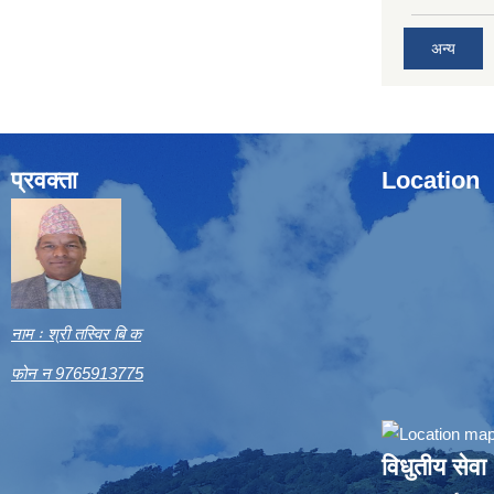
अन्य
प्रवक्ता
Location
नाम ः श्री तस्विर बि क
फोन न 9765913775
विधुतीय सेवा