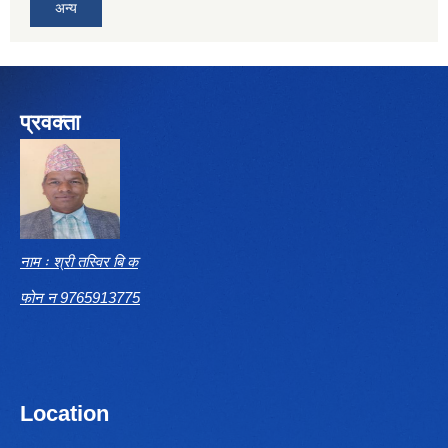
अन्य
प्रवक्ता
नाम ः श्री तस्विर बि क
फोन न 9765913775
Location