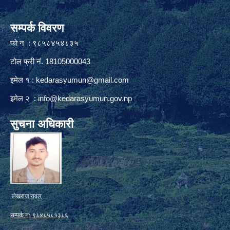
सम्पर्क विवरण
फाे न : ९८५८४५४८३५
टोल फ्री नं. 18105000043
इमेल १ :
kedarasyumun@gmail.com
इमेल २ :
info@kedarasyumun.gov.np
सुचना अधिकारी
लेखराज रावल
सम्पर्क नः ९८४८५८१३८६