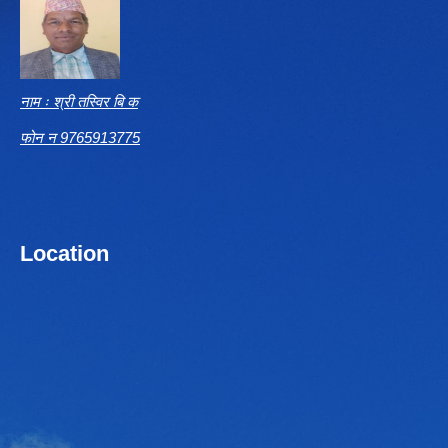
नाम ः श्री तस्विर बि क
फोन न 9765913775
Location