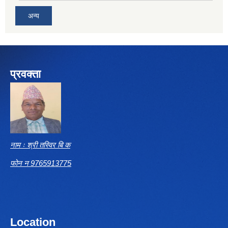
अन्य
प्रवक्ता
नाम ः श्री तस्विर बि क
फोन न 9765913775
Location