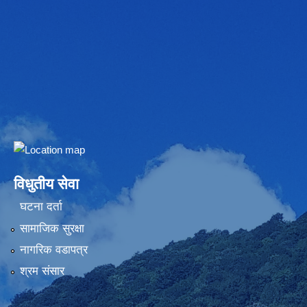
Embed Google Map
विधुतीय सेवा
घटना दर्ता
सामाजिक सुरक्षा
नागरिक वडापत्र
श्रम संसार