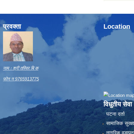
प्रवक्ता
Location
नाम ः श्री तस्विर बि क
फोन न 9765913775
विधुतीय सेवा
घटना दर्ता
सामाजिक सुरक्ष
नागरिक वडापत्