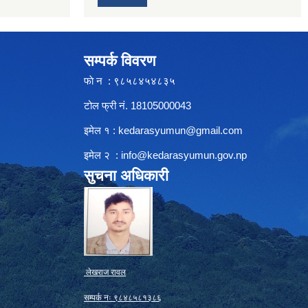
सम्पर्क विवरण
फाे न : ९८५८४५४८३५
टोल फ्री नं. 18105000043
इमेल १ :
kedarasyumun@gmail.com
इमेल २ :
info@kedarasyumun.gov.np
सुचना अधिकारी
लेखराज रावल
सम्पर्क नः ९८४८५८१३८६