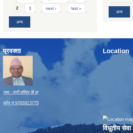
2
3
next ›
last »
अन्य
अन्य
प्रवक्ता
Location
नाम ः श्री तस्विर बि क
फोन न 9765913775
विधुतीय सेवा