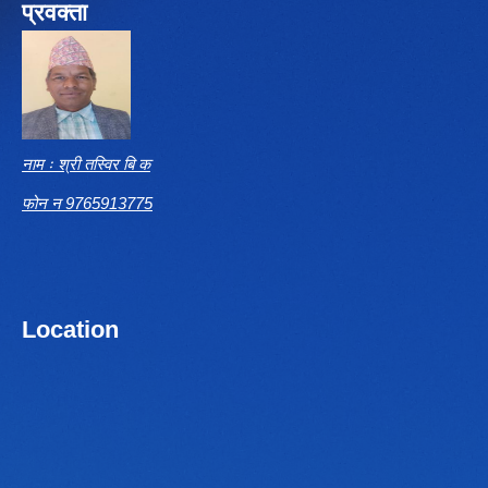
प्रवक्ता
नाम ः श्री तस्विर बि क
फोन न 9765913775
Location