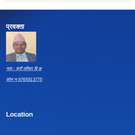
प्रवक्ता
नाम ः श्री तस्विर बि क
फोन न 9765913775
Location