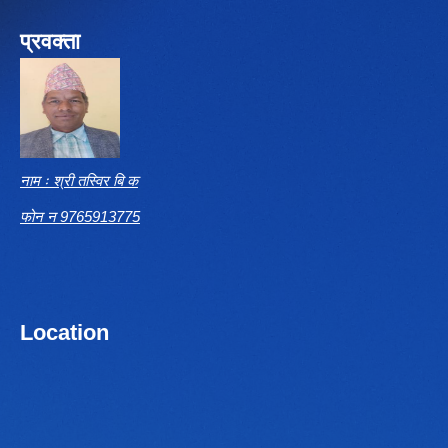
प्रवक्ता
नाम ः श्री तस्विर बि क
फोन न 9765913775
Location