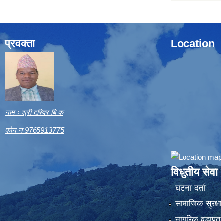
प्रवक्ता
Location
नाम ः श्री तस्विर बि क
फोन न 9765913775
विधुतीय सेवा
घटना दर्ता
सामाजिक सुरक्ष
नागरिक वडापत्