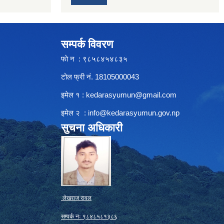
सम्पर्क विवरण
फाे न : ९८५८४५४८३५
टोल फ्री नं. 18105000043
इमेल १ :
kedarasyumun@gmail.com
इमेल २ :
info@kedarasyumun.gov.np
सुचना अधिकारी
लेखराज रावल
सम्पर्क नः ९८४८५८१३८६