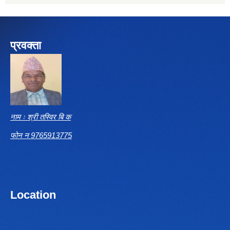
प्रवक्ता
नाम ः श्री तस्विर बि क
फोन न 9765913775
Location