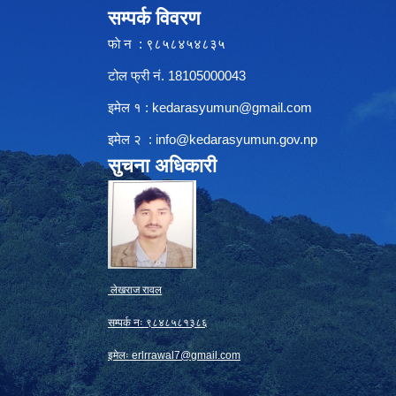
सम्पर्क विवरण
फाे न : ९८५८४५४८३५
टोल फ्री नं. 18105000043
इमेल १ :
kedarasyumun@gmail.com
इमेल २ :
info@kedarasyumun.gov.np
सुचना अधिकारी
लेखराज रावल
सम्पर्क नः ९८४८५८१३८६
इमेलः
erlrrawal7@gmail.com