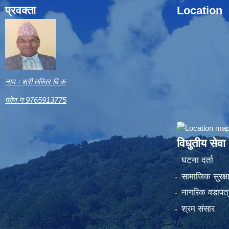
प्रवक्ता
Location
नाम ः श्री तस्विर बि क
फोन न 9765913775
विधुतीय सेवा
घटना दर्ता
सामाजिक सुरक्ष
नागरिक वडापत्
श्रम संसार