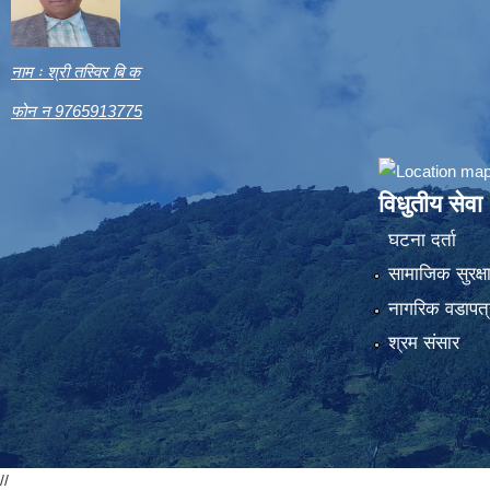
नाम ः श्री तस्विर बि क
फोन न 9765913775
विधुतीय सेवा
घटना दर्ता
सामाजिक सुरक्ष
नागरिक वडापत्
श्रम संसार
//