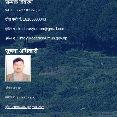
सम्पर्क विवरण
फाे न : ९८५८४५४८३५
टोल फ्री नं. 18105000043
इमेल १ :
kedarasyumun@gmail.com
इमेल २ :
info@kedarasyumun.gov.np
सुचना अधिकारी
लेखराज रावल
सम्पर्क नः ९८४८५८१३८६
इमेलः
erlrrawal7@gmail.com