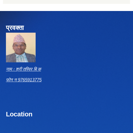
प्रवक्ता
नाम ः श्री तस्विर बि क
फोन न 9765913775
Location