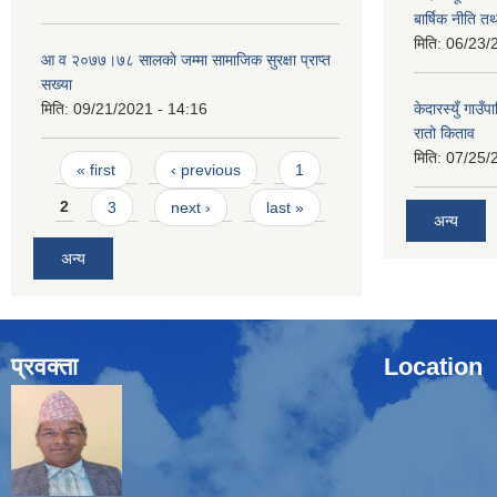
बार्षिक नीति त
मिति:
06/23/
आ व २०७७।७८ सालकाे जम्मा सामाजिक सुरक्षा प्राप्त
सख्या
मिति:
09/21/2021 - 14:16
केदारस्युँ गा
रातो किताव
मिति:
07/25/
Pages
« first
‹ previous
1
2
3
next ›
last »
अन्य
अन्य
प्रवक्ता
Location