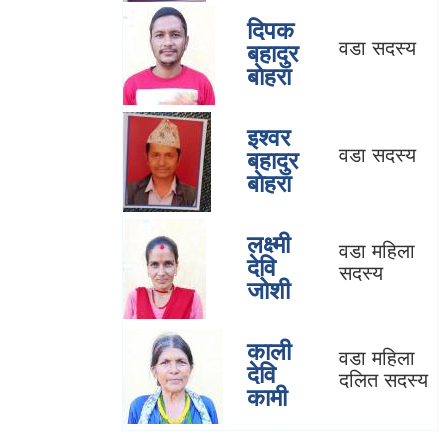
दिपक
वडा सदस्य
बहादुर
बाेहरा
इश्वर
वडा सदस्य
बहादुर
बाेहरा
लक्ष्मी
वडा महिला
देवि
सदस्य
जोशी
काली
वडा महिला
देवि
दलित सदस्य
कामी