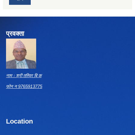
प्रवक्ता
नाम ः श्री तस्विर बि क
फोन न 9765913775
Location