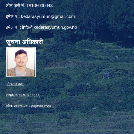
टोल फ्री नं. 18105000043
इमेल १ :
kedarasyumun@gmail.com
इमेल २ :
info@kedarasyumun.gov.np
सुचना अधिकारी
लेखराज रावल
सम्पर्क नः ९८४८५८१३८६
इमेलः
erlrrawal7@gmail.com