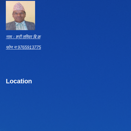
नाम ः श्री तस्विर बि क
फोन न 9765913775
Location