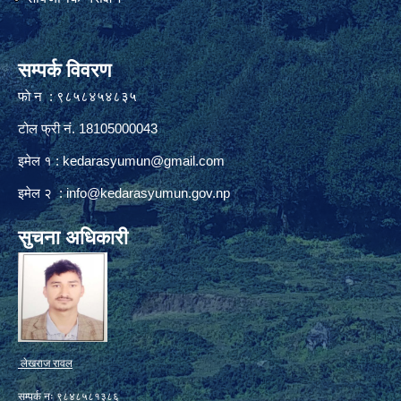
सम्पर्क विवरण
फाे न : ९८५८४५४८३५
टोल फ्री नं. 18105000043
इमेल १ :
kedarasyumun@gmail.com
इमेल २ :
info@kedarasyumun.gov.np
सुचना अधिकारी
लेखराज रावल
सम्पर्क नः ९८४८५८१३८६