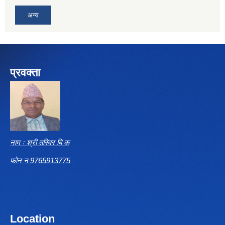
अन्य
प्रवक्ता
नाम ः श्री तस्विर बि क
फोन न 9765913775
Location