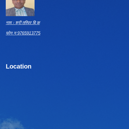
नाम ः श्री तस्विर बि क
फोन न 9765913775
Location