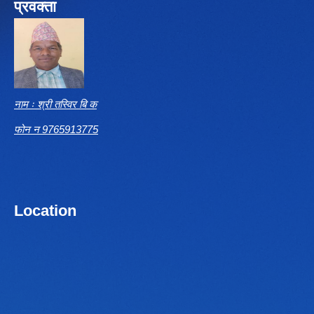
प्रवक्ता
नाम ः श्री तस्विर बि क
फोन न 9765913775
Location