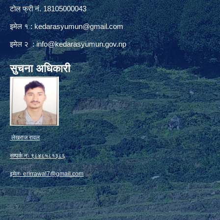
टोल फ्री नं. 18105000043
इमेल १ :
kedarasyumun@gmail.com
इमेल २ :
info@kedarasyumun.gov.np
सुचना अधिकारी
लेखराज रावल
सम्पर्क नः ९८४८५८१३८६
इमेलः
erlrrawal7@gmail.com