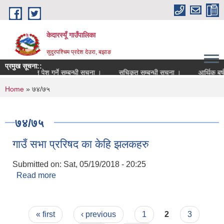
Skip to main content
केदारस्यूँ गाउँपालिका
सुदुरपश्चिम प्रदेश देउरा, बझाङ
प्रमुख सूचना::
हुन निवेदन पेश गर्ने सम्बन्धी सूचना ।
सूचिकृत सम्बन्धी सूचना ।
आर्थिक बर्ष 2081
You are here
Home
» ७४/७५
७४/७५
गाउँ सभा प्ररिषद का केहि झलकहरु
Submitted on:
Sat, 05/19/2018 - 20:25
Read more
about गाउँ सभा प्ररिषद का केहि झलकहरु
Pages
« first
‹ previous
1
2
3