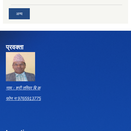
अन्य
प्रवक्ता
नाम ः श्री तस्विर बि क
फोन न 9765913775